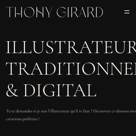
ILLUSTRATEU
TRADITIONNE
& DIGITAL
Tu te demandes si je suis l’illustrateur qu’il te faut ? Découvres ci-dessous me
créations préférées !