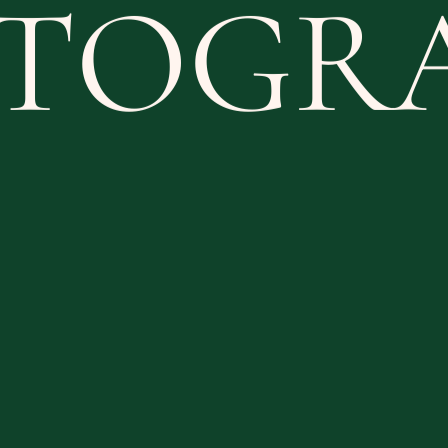
USTRA
DESI