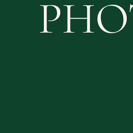
ILL
WEB
SCROLL DOWN